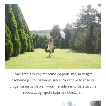
Svaki trenutak koji možemo da podelimo sa drugim
osobama je umnožavanje sreće: Nekada je to roze sa
drugaricama uz slatkiš i voće, nekada samo čista životna
radost zbog lepote koja nas okružuje…