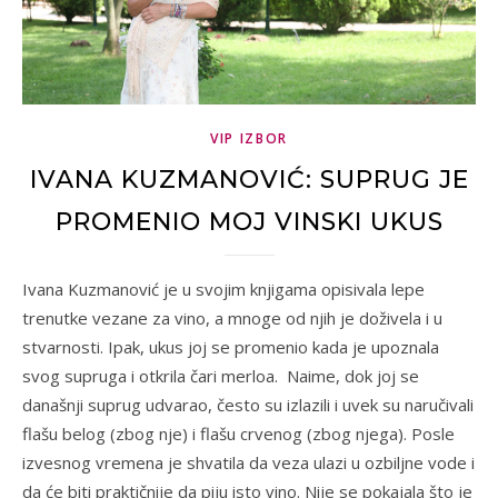
VIP IZBOR
IVANA KUZMANOVIĆ: SUPRUG JE
PROMENIO MOJ VINSKI UKUS
Ivana Kuzmanović je u svojim knjigama opisivala lepe
trenutke vezane za vino, a mnoge od njih je doživela i u
stvarnosti. Ipak, ukus joj se promenio kada je upoznala
svog supruga i otkrila čari merloa. Naime, dok joj se
današnji suprug udvarao, često su izlazili i uvek su naručivali
flašu belog (zbog nje) i flašu crvenog (zbog njega). Posle
izvesnog vremena je shvatila da veza ulazi u ozbiljne vode i
da će biti praktičnije da piju isto vino. Nije se pokajala što je