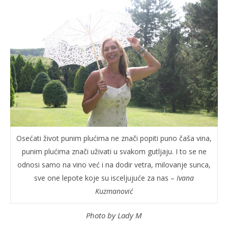
Osećati život punim plućima ne znači popiti puno čaša vina,
punim plućima znači uživati u svakom gutljaju. I to se ne
odnosi samo na vino već i na dodir vetra, milovanje sunca,
sve one lepote koje su isceljujuće za nas –
Ivana
Kuzmanović
Photo by Lady M