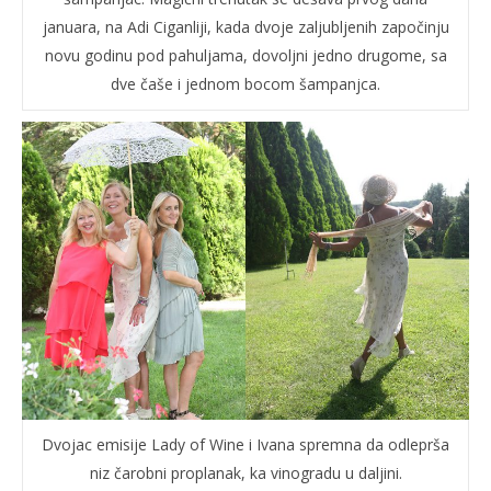
januara, na Adi Ciganliji, kada dvoje zaljubljenih započinju
novu godinu pod pahuljama, dovoljni jedno drugome, sa
dve čaše i jednom bocom šampanjca.
Dvojac emisije Lady of Wine i Ivana spremna da odleprša
niz čarobni proplanak, ka vinogradu u daljini.