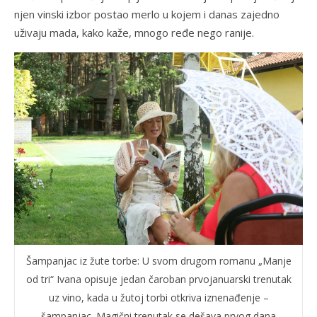
njen vinski izbor postao merlo u kojem i danas zajedno
uživaju mada, kako kaže, mnogo ređe nego ranije.
Šampanjac iz žute torbe: U svom drugom romanu „Manje
od tri“ Ivana opisuje jedan čaroban prvojanuarski trenutak
uz vino, kada u žutoj torbi otkriva iznenađenje –
šampanjac. Magični trenutak se dešava prvog dana