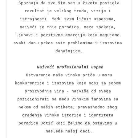
 Spoznaja da sve što sam u životu postigla 
rezultat je velikog truda, vizije i 
istrajnosti. Među svim ličnim uspesima, 
najveći je moja porodica, oaza spokoja, 
ljubavi i pozitivne energije koju negujemo 
svaki dan uprkos svim problemima i izazovima 
današnjice.

Najveći profesionalni uspeh
 Ostvarenje naše vinske priče u moru 
konkurencije i izazovima koje nosi sa sobom 
proizvodnja vina - najviše od svega 
pozicionirati se među vinskim fanovima sa 
nekom od naših etiketa, prevashodno zbog 
građenja vinske istorije i identiteta 
porodice Jotić koji želimo da ostavimo u 
nasleđe našoj deci.
