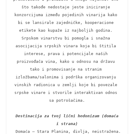
što takođe nedostaje jeste iniciranje 
konzorcijuma između pojedinih vinarija kako 
bi se lansirale zajedničke, kooperacione 
etikete kao kupaže iz najboljih godina. 
Srpskom vinarstvu bi pomogla i snažna 
asocijacija srpskih vinara koja bi štitila 
interese, prava i potencijale naših 
proizvođača vina, kako u odnosu na državu 
tako i promovisanje na stranim 
izložbama/salonima i podrška organizovanju 
vinskih radionica u zemlji koje bi povezale 
srpske vinare i stvorile interaktivan odnos 
sa potrošačima.

Destinacija za tvoj lični hedonizam (domaća 
i strana)
 Domaća – Stara Planina, divlja, neistražena.
