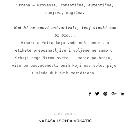
 Strana – Provansa, romantična, autentična, 
sanjiva, magična.

Kad bi se snovi ostvarivali, tvoj vinski san 
bi bio...
 Vinarija Yotta koju vode naši unuci, a 
etikete prepoznatljive i voljene ne samo u 
Srbiji nego širom sveta -  manje po broju, 
više po posvećenosti onih koji nas vole, piju 
i slede duž svih meridijana. 
PREVIOUS
NATAŠA I SONJA VRKATIĆ