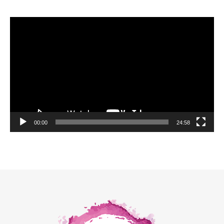
Video
Player
00:00
24:58