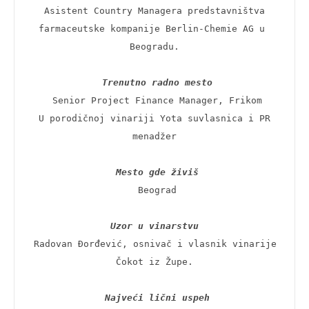
 Asistent Country Managera predstavništva 
farmaceutske kompanije Berlin-Chemie AG u 
Beogradu.

Trenutno radno mesto
 Senior Project Finance Manager, Frikom

 U porodičnoj vinariji Yota suvlasnica i PR 
menadžer

Mesto gde živiš
 Beograd

Uzor u vinarstvu 
 Radovan Đorđević, osnivač i vlasnik vinarije 
Čokot iz Župe.

Najveći lični uspeh