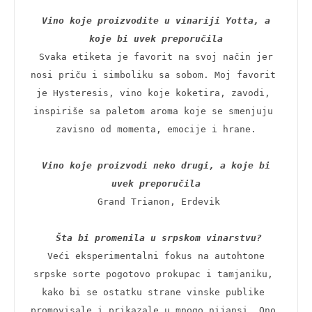
Vino koje proizvodite u vinariji Yotta, a 
koje bi uvek preporučila
 Svaka etiketa je favorit na svoj način jer 
nosi priču i simboliku sa sobom. Moj favorit 
je Hysteresis, vino koje koketira, zavodi, 
inspiriše sa paletom aroma koje se smenjuju 
zavisno od momenta, emocije i hrane.

Vino koje proizvodi neko drugi, a koje bi 
uvek preporučila
 Grand Trianon, Erdevik

Šta bi promenila u srpskom vinarstvu?
 Veći eksperimentalni fokus na autohtone 
srpske sorte pogotovo prokupac i tamjaniku, 
kako bi se ostatku strane vinske publike 
promovisale i prikazale u mnogo nijansi. Ono 